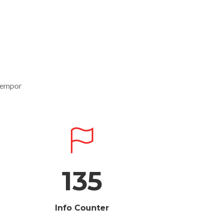
 tempor
135
Info Counter